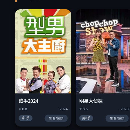
歌手2024
明星大侦探
⭐ 6.8
2024
⭐ 8.6
2023
第3季
第8季
想看/预约
想看/预约