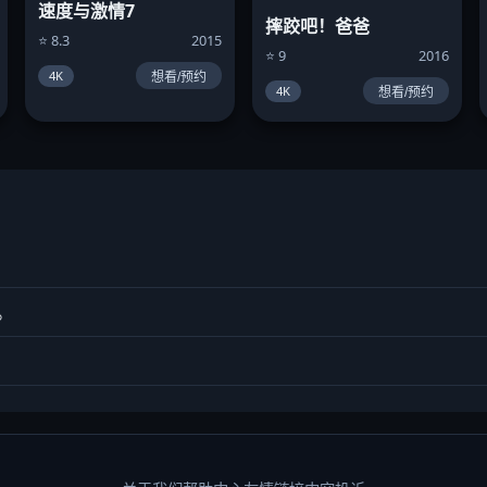
速度与激情7
摔跤吧！爸爸
⭐ 8.3
2015
⭐ 9
2016
4K
想看/预约
4K
想看/预约
。