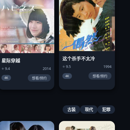
这个杀手不太冷
星际穿越
⭐ 9.5
1994
⭐ 9.4
2014
4K
想看/预约
4K
想看/预约
古装
现代
犯罪