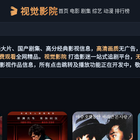
🎬 视觉影院
首页
电影
剧集
综艺
动漫
排行榜
大片、国产剧集、高分经典影视信息，
高清画质
无广告
费观看
全网精品。
视觉影院
打造影迷一站式追剧平台，
影视作品信息，所有点击跳转及播放功能正在开发中，