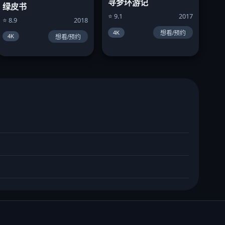
寻梦环游记
绿皮书
⭐ 9.1
2017
⭐ 8.9
2018
4K
想看/预约
4K
想看/预约