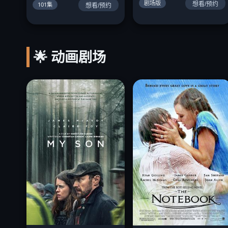
剧场版
想看/预约
101集
想看/预约
🌟 动画剧场