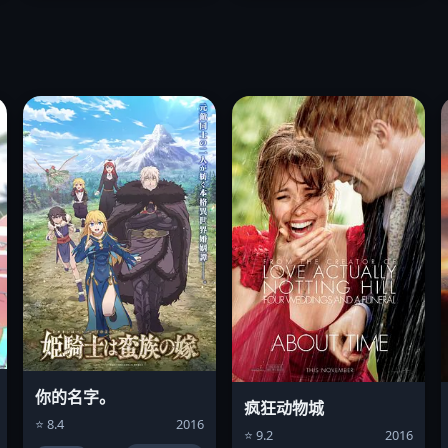
你的名字。
疯狂动物城
⭐ 8.4
2016
⭐ 9.2
2016